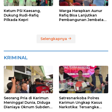
Ketum PSI Kaesang,
Warga Harapkan Aunur
Dukung Rudi-Rafiq
Rafiq Bisa Lanjutkan
Pilkada Kepri
Pembangunan Jembatan
Pulau Lumut dan
Pelabuhan Roro
Selengkapnya
KRIMINAL
Seorang Pria di Karimun
Satresnarkoba Polres
Meninggal Dunia, Diduga
Karimun Ungkap Kasus
Dianiaya Oknum Subden
Narkotika: Tersangka
POM di THM
Masuk Lewat Pelabuhan