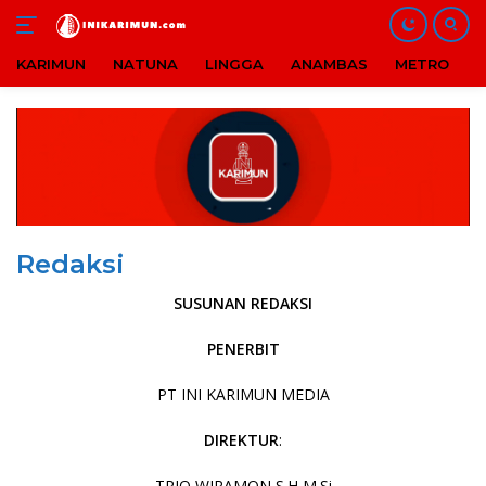
KARIMUN
NATUNA
LINGGA
ANAMBAS
METRO
B
Langsung
ke
konten
Redaksi
SUSUNAN REDAKSI
PENERBIT
PT INI KARIMUN MEDIA
DIREKTUR
:
TRIO WIRAMON S.H M.Si