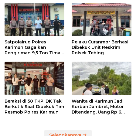
Internasional
Satpolairud Polres
Pelaku Curanmor Berhasil
Karimun Gagalkan
Dibekuk Unit Reskrim
Pengiriman 9,5 Ton Timah
Polsek Tebing
Ilegal di Karimun, Dua
Tersangka Diamankan
Beraksi di 50 TKP, DK Tak
Wanita di Karimun Jadi
Berkutik Saat Dibekuk Tim
Korban Jambret, Motor
Resmob Polres Karimun
Ditendang, Uang Rp 6
Juta Raib
Selengkapnya