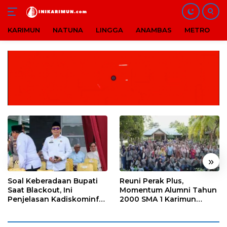
KARIMUN
NATUNA
LINGGA
ANAMBAS
METRO
B
Langsung
ke
konten
«
»
Soal Keberadaan Bupati
Reuni Perak Plus,
Saat Blackout, Ini
Momentum Alumni Tahun
Penjelasan Kadiskominfo
2000 SMA 1 Karimun
Karimun
Pererat Silaturahmi