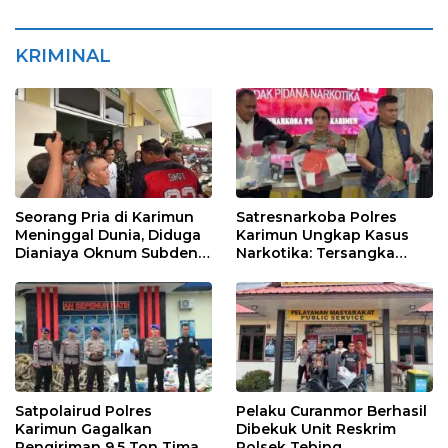
KRIMINAL
Seorang Pria di Karimun
Satresnarkoba Polres
Meninggal Dunia, Diduga
Karimun Ungkap Kasus
Dianiaya Oknum Subden
Narkotika: Tersangka
POM di THM
Masuk Lewat Pelabuhan
Internasional
Satpolairud Polres
Pelaku Curanmor Berhasil
Karimun Gagalkan
Dibekuk Unit Reskrim
Pengiriman 9,5 Ton Timah
Polsek Tebing