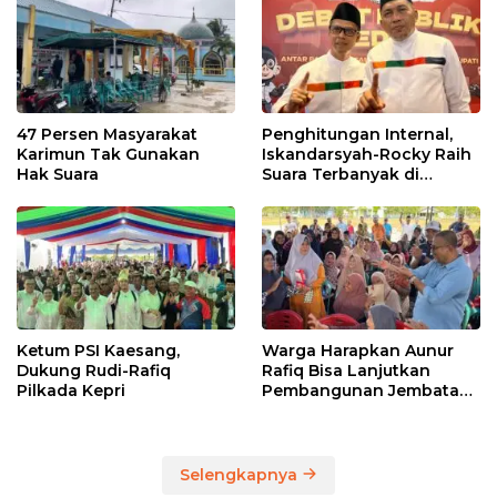
47 Persen Masyarakat
Penghitungan Internal,
Karimun Tak Gunakan
Iskandarsyah-Rocky Raih
Hak Suara
Suara Terbanyak di
Pilkada Karimun
Ketum PSI Kaesang,
Warga Harapkan Aunur
Dukung Rudi-Rafiq
Rafiq Bisa Lanjutkan
Pilkada Kepri
Pembangunan Jembatan
Pulau Lumut dan
Pelabuhan Roro
Selengkapnya