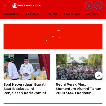
KARIMUN
NATUNA
LINGGA
ANAMBAS
METRO
B
Langsung
ke
konten
«
»
Soal Keberadaan Bupati
Reuni Perak Plus,
Saat Blackout, Ini
Momentum Alumni Tahun
Penjelasan Kadiskominfo
2000 SMA 1 Karimun
Karimun
Pererat Silaturahmi