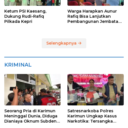
Ketum PSI Kaesang,
Warga Harapkan Aunur
Dukung Rudi-Rafiq
Rafiq Bisa Lanjutkan
Pilkada Kepri
Pembangunan Jembatan
Pulau Lumut dan
Pelabuhan Roro
Selengkapnya
KRIMINAL
Seorang Pria di Karimun
Satresnarkoba Polres
Meninggal Dunia, Diduga
Karimun Ungkap Kasus
Dianiaya Oknum Subden
Narkotika: Tersangka
POM di THM
Masuk Lewat Pelabuhan