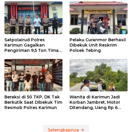
Internasional
Satpolairud Polres
Pelaku Curanmor Berhasil
Karimun Gagalkan
Dibekuk Unit Reskrim
Pengiriman 9,5 Ton Timah
Polsek Tebing
Ilegal di Karimun, Dua
Tersangka Diamankan
Beraksi di 50 TKP, DK Tak
Wanita di Karimun Jadi
Berkutik Saat Dibekuk Tim
Korban Jambret, Motor
Resmob Polres Karimun
Ditendang, Uang Rp 6
Juta Raib
Selengkapnya