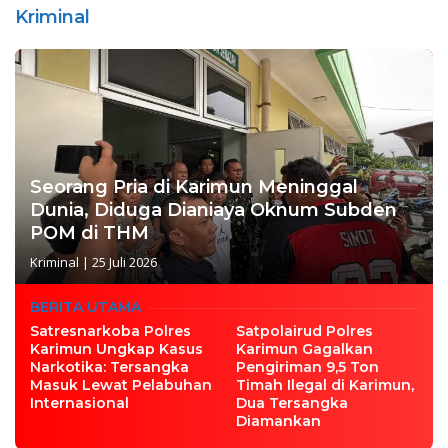
Kriminal
Seorang Pria di Karimun Meninggal
Dunia, Diduga Dianiaya Oknum Subden
POM di THM
Kriminal
|
25 Juli 2026
BERITA UTAMA
Satresnarkoba Polres
Satpolairud Polres
Karimun Ungkap Kasus
Karimun Gagalkan
Narkotika: Tersangka
Pengiriman 9,5 Ton
Masuk Lewat Pelabuhan
Timah Ilegal di Karimun,
Internasional
Dua Tersangka
Diamankan