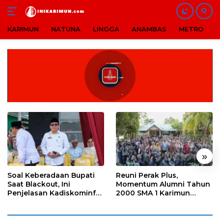
KARIMUN
NATUNA
LINGGA
ANAMBAS
METRO
B
Langsung
ke
konten
«
»
Soal Keberadaan Bupati
Reuni Perak Plus,
Saat Blackout, Ini
Momentum Alumni Tahun
Penjelasan Kadiskominfo
2000 SMA 1 Karimun
Karimun
Pererat Silaturahmi