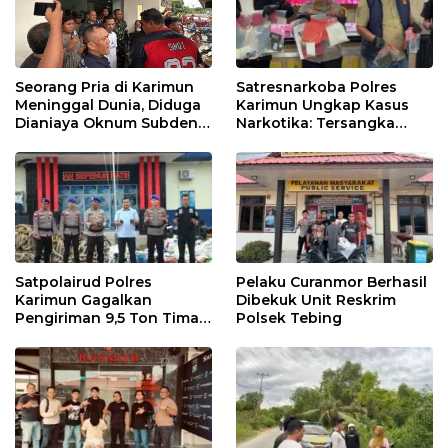
Satresnarkoba Polres
Seorang Pria di Karimun
Karimun Ungkap Kasus
Meninggal Dunia, Diduga
Narkotika: Tersangka
Dianiaya Oknum Subden
Masuk Lewat Pelabuhan
POM di THM
Internasional
Satpolairud Polres
Pelaku Curanmor Berhasil
Karimun Gagalkan
Dibekuk Unit Reskrim
Pengiriman 9,5 Ton Timah
Polsek Tebing
Ilegal di Karimun, Dua
Tersangka Diamankan