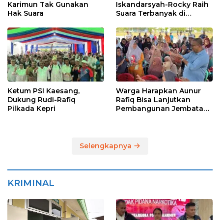
Karimun Tak Gunakan
Iskandarsyah-Rocky Raih
Hak Suara
Suara Terbanyak di
Pilkada Karimun
Ketum PSI Kaesang,
Warga Harapkan Aunur
Dukung Rudi-Rafiq
Rafiq Bisa Lanjutkan
Pilkada Kepri
Pembangunan Jembatan
Pulau Lumut dan
Pelabuhan Roro
Selengkapnya
KRIMINAL