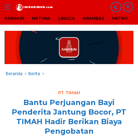
KARIMUN
NATUNA
LINGGA
ANAMBAS
METRO
B
Langsung
ke
konten
Beranda
Berita
PT TIMAH
Bantu Perjuangan Bayi
Penderita Jantung Bocor, PT
TIMAH Hadir Berikan Biaya
Pengobatan