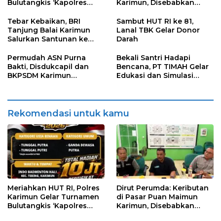
Bulutangkis ‘Kapolres
Karimun, Disebabkan
Karimun Cup’
Karena Salah Paham
Petugas dan Pedagang
Tebar Kebaikan, BRI
Sambut HUT RI ke 81,
Tanjung Balai Karimun
Lanal TBK Gelar Donor
Salurkan Santunan ke
Darah
Panti Asuhan
Permudah ASN Purna
Bekali Santri Hadapi
Bakti, Disdukcapil dan
Bencana, PT TIMAH Gelar
BKPSDM Karimun
Edukasi dan Simulasi
Luncurkan Layanan
Penanganan Kebakaran
KADO-PURNA
di Pondok Pesantren
Darul Furqan
Rekomendasi untuk kamu
Meriahkan HUT RI, Polres
Dirut Perumda: Keributan
Karimun Gelar Turnamen
di Pasar Puan Maimun
Bulutangkis ‘Kapolres
Karimun, Disebabkan
Karimun Cup’
Karena Salah Paham