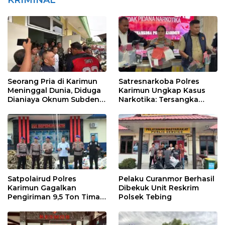
KRIMINAL
Seorang Pria di Karimun
Satresnarkoba Polres
Meninggal Dunia, Diduga
Karimun Ungkap Kasus
Dianiaya Oknum Subden
Narkotika: Tersangka
POM di THM
Masuk Lewat Pelabuhan
Internasional
Satpolairud Polres
Pelaku Curanmor Berhasil
Karimun Gagalkan
Dibekuk Unit Reskrim
Pengiriman 9,5 Ton Timah
Polsek Tebing
Ilegal di Karimun, Dua
Tersangka Diamankan