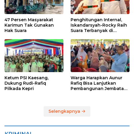
47 Persen Masyarakat
Penghitungan Internal,
Karimun Tak Gunakan
Iskandarsyah-Rocky Raih
Hak Suara
Suara Terbanyak di
Pilkada Karimun
Ketum PSI Kaesang,
Warga Harapkan Aunur
Dukung Rudi-Rafiq
Rafiq Bisa Lanjutkan
Pilkada Kepri
Pembangunan Jembatan
Pulau Lumut dan
Pelabuhan Roro
Selengkapnya