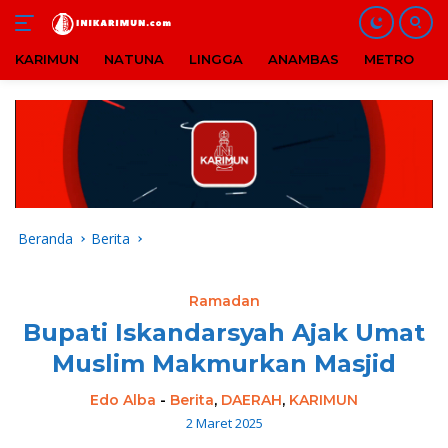
KARIMUN
NATUNA
LINGGA
ANAMBAS
METRO
B
Langsung
ke
konten
Beranda
Berita
Ramadan
Bupati Iskandarsyah Ajak Umat
Muslim Makmurkan Masjid
Edo Alba
-
Berita
,
DAERAH
,
KARIMUN
2 Maret 2025