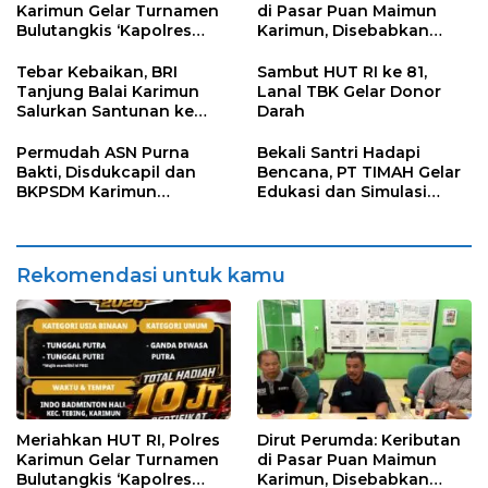
Karimun Gelar Turnamen
di Pasar Puan Maimun
Bulutangkis ‘Kapolres
Karimun, Disebabkan
Karimun Cup’
Karena Salah Paham
Petugas dan Pedagang
Tebar Kebaikan, BRI
Sambut HUT RI ke 81,
Tanjung Balai Karimun
Lanal TBK Gelar Donor
Salurkan Santunan ke
Darah
Panti Asuhan
Permudah ASN Purna
Bekali Santri Hadapi
Bakti, Disdukcapil dan
Bencana, PT TIMAH Gelar
BKPSDM Karimun
Edukasi dan Simulasi
Luncurkan Layanan
Penanganan Kebakaran
KADO-PURNA
di Pondok Pesantren
Darul Furqan
Rekomendasi untuk kamu
Meriahkan HUT RI, Polres
Dirut Perumda: Keributan
Karimun Gelar Turnamen
di Pasar Puan Maimun
Bulutangkis ‘Kapolres
Karimun, Disebabkan