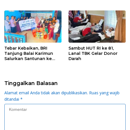
Karimun Cup’
Karena Salah Paham
Petugas dan Pedagang
Tebar Kebaikan, BRI
Sambut HUT RI ke 81,
Tanjung Balai Karimun
Lanal TBK Gelar Donor
Salurkan Santunan ke
Darah
Panti Asuhan
Tinggalkan Balasan
Alamat email Anda tidak akan dipublikasikan.
Ruas yang wajib
ditandai
*