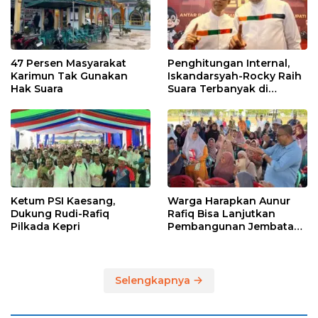
47 Persen Masyarakat
Penghitungan Internal,
Karimun Tak Gunakan
Iskandarsyah-Rocky Raih
Hak Suara
Suara Terbanyak di
Pilkada Karimun
Ketum PSI Kaesang,
Warga Harapkan Aunur
Dukung Rudi-Rafiq
Rafiq Bisa Lanjutkan
Pilkada Kepri
Pembangunan Jembatan
Pulau Lumut dan
Pelabuhan Roro
Selengkapnya