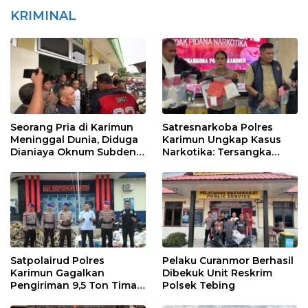
KRIMINAL
Seorang Pria di Karimun
Satresnarkoba Polres
Meninggal Dunia, Diduga
Karimun Ungkap Kasus
Dianiaya Oknum Subden
Narkotika: Tersangka
POM di THM
Masuk Lewat Pelabuhan
Internasional
Satpolairud Polres
Pelaku Curanmor Berhasil
Karimun Gagalkan
Dibekuk Unit Reskrim
Pengiriman 9,5 Ton Timah
Polsek Tebing
Ilegal di Karimun, Dua