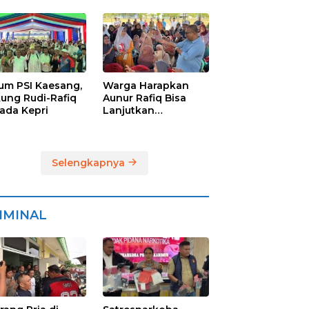
ra
Raih Suara
Terbanyak di
Pilkada Karimun
um PSI Kaesang,
Warga Harapkan
ung Rudi-Rafiq
Aunur Rafiq Bisa
kada Kepri
Lanjutkan
Pembangunan
Jembatan Pulau
Lumut dan
Pelabuhan Roro
Selengkapnya
IMINAL