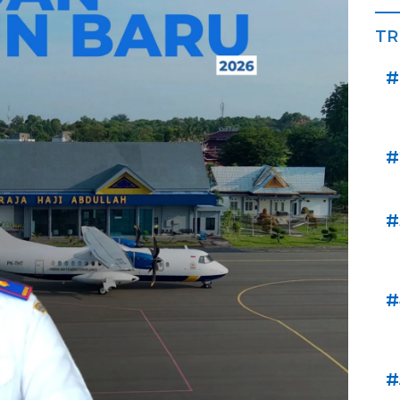
TR
#
#
#
#
#