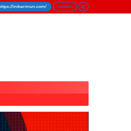
https://inikarimun.com/
Indeks