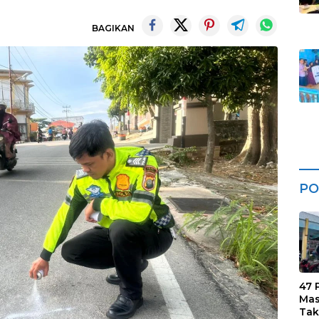
BAGIKAN
PO
47 
Mas
Tak