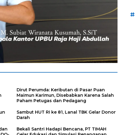
#
Dirut Perumda: Keributan di Pasar Puan
n
Maimun Karimun, Disebabkan Karena Salah
Paham Petugas dan Pedagang
mun
Sambut HUT RI ke 81, Lanal TBK Gelar Donor
Darah
 dan
Bekali Santri Hadapi Bencana, PT TIMAH
ADO-
Gelar Edukasi dan Simulasi Penanganan