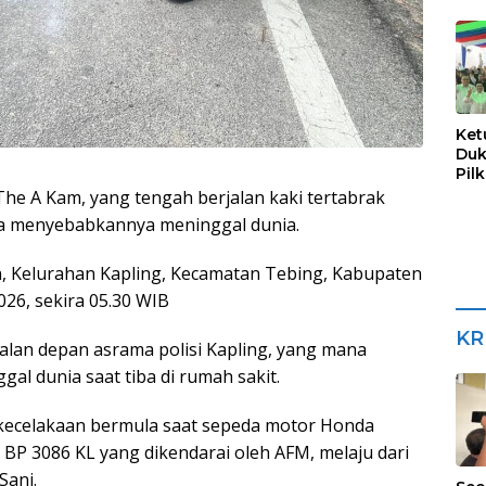
Sua
Ket
Duk
Pil
e A Kam, yang tengah berjalan kaki tertabrak
ga menyebabkannya meninggal dunia.
man, Kelurahan Kapling, Kecamatan Tebing, Kabupaten
026, sekira 05.30 WIB
KR
 jalan depan asrama polisi Kapling, yang mana
al dunia saat tiba di rumah sakit.
 kecelakaan bermula saat sepeda motor Honda
BP 3086 KL yang dikendarai oleh AFM, melaju dari
ani.