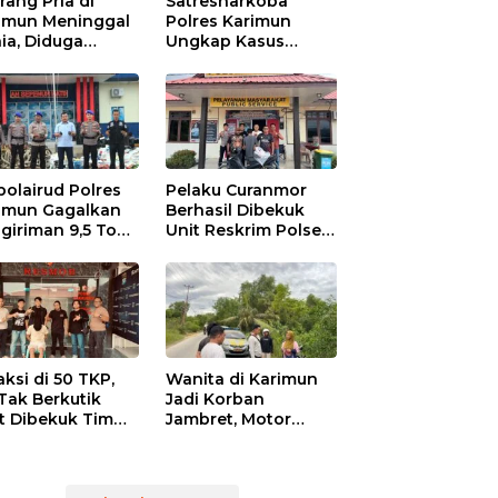
rang Pria di
Satresnarkoba
imun Meninggal
Polres Karimun
ia, Diduga
Ungkap Kasus
niaya Oknum
Narkotika:
den POM di THM
Tersangka Masuk
Lewat Pelabuhan
Internasional
polairud Polres
Pelaku Curanmor
imun Gagalkan
Berhasil Dibekuk
giriman 9,5 Ton
Unit Reskrim Polsek
ah Ilegal di
Tebing
imun, Dua
sangka
mankan
aksi di 50 TKP,
Wanita di Karimun
Tak Berkutik
Jadi Korban
t Dibekuk Tim
Jambret, Motor
mob Polres
Ditendang, Uang Rp
imun
6 Juta Raib