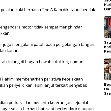
Seo
Kar
Dun
g pejalan kaki bernama The A Kam diketahui hendak
Dia
Sub
, pengendara motor tidak sempat menghindar
akkan.
Sat
or juga mengalami patah pada pergelangan tangan
Kar
elah kanan.
Pen
Tim
Kar
ah tulang di bagian bawah lutut kiri, namun
Ter
Dia
al Hakim, membenarkan peristiwa kecelakaan
Ber
ukan penyelidikan lebih lanjut terkait penyebab
DK 
Saa
Res
adian perkara dan meminta keterangan sejumlah
Kar
 agar selalu berhati-hati saat berkendara maupun