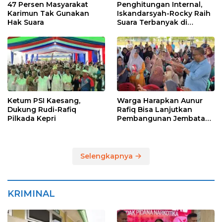
47 Persen Masyarakat
Penghitungan Internal,
Karimun Tak Gunakan
Iskandarsyah-Rocky Raih
Hak Suara
Suara Terbanyak di
Pilkada Karimun
Ketum PSI Kaesang,
Warga Harapkan Aunur
Dukung Rudi-Rafiq
Rafiq Bisa Lanjutkan
Pilkada Kepri
Pembangunan Jembatan
Pulau Lumut dan
Pelabuhan Roro
Selengkapnya
KRIMINAL