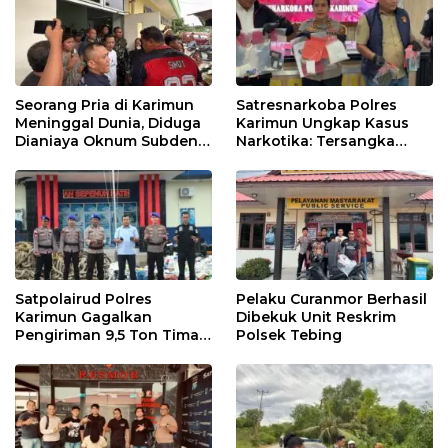
Seorang Pria di Karimun
Satresnarkoba Polres
Meninggal Dunia, Diduga
Karimun Ungkap Kasus
Dianiaya Oknum Subden
Narkotika: Tersangka
POM di THM
Masuk Lewat Pelabuhan
Internasional
Satpolairud Polres
Pelaku Curanmor Berhasil
Karimun Gagalkan
Dibekuk Unit Reskrim
Pengiriman 9,5 Ton Timah
Polsek Tebing
Ilegal di Karimun, Dua
Tersangka Diamankan