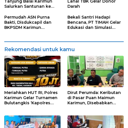
Tanjung Balai Karimun
Lanal TBK Gelar Donor
Salurkan Santunan ke
Darah
Panti Asuhan
Permudah ASN Purna
Bekali Santri Hadapi
Bakti, Disdukcapil dan
Bencana, PT TIMAH Gelar
BKPSDM Karimun
Edukasi dan Simulasi
Luncurkan Layanan
Penanganan Kebakaran
KADO-PURNA
di Pondok Pesantren
Darul Furqan
Rekomendasi untuk kamu
Meriahkan HUT RI, Polres
Dirut Perumda: Keributan
Karimun Gelar Turnamen
di Pasar Puan Maimun
Bulutangkis ‘Kapolres
Karimun, Disebabkan
Karimun Cup’
Karena Salah Paham
Petugas dan Pedagang