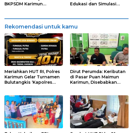
BKPSDM Karimun
Edukasi dan Simulasi
Luncurkan Layanan
Penanganan Kebakaran
KADO-PURNA
di Pondok Pesantren
Darul Furqan
Rekomendasi untuk kamu
Meriahkan HUT RI, Polres
Dirut Perumda: Keributan
Karimun Gelar Turnamen
di Pasar Puan Maimun
Bulutangkis ‘Kapolres
Karimun, Disebabkan
Karimun Cup’
Karena Salah Paham
Petugas dan Pedagang