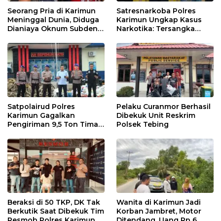
Seorang Pria di Karimun
Satresnarkoba Polres
Meninggal Dunia, Diduga
Karimun Ungkap Kasus
Dianiaya Oknum Subden
Narkotika: Tersangka
POM di THM
Masuk Lewat Pelabuhan
Internasional
Satpolairud Polres
Pelaku Curanmor Berhasil
Karimun Gagalkan
Dibekuk Unit Reskrim
Pengiriman 9,5 Ton Timah
Polsek Tebing
Ilegal di Karimun, Dua
Tersangka Diamankan
Beraksi di 50 TKP, DK Tak
Wanita di Karimun Jadi
Berkutik Saat Dibekuk Tim
Korban Jambret, Motor
Resmob Polres Karimun
Ditendang, Uang Rp 6