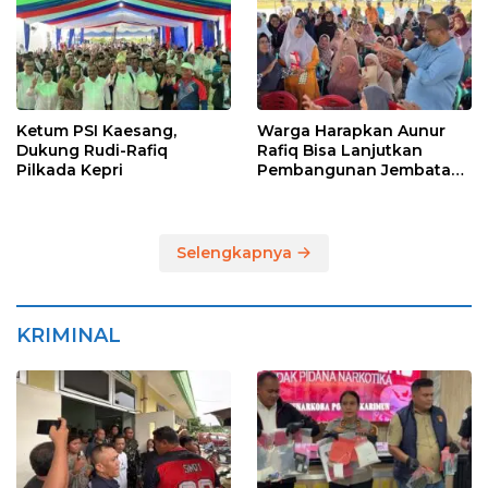
Ketum PSI Kaesang,
Warga Harapkan Aunur
Dukung Rudi-Rafiq
Rafiq Bisa Lanjutkan
Pilkada Kepri
Pembangunan Jembatan
Pulau Lumut dan
Pelabuhan Roro
Selengkapnya
KRIMINAL