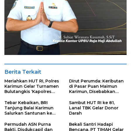
Berita Terkait
Meriahkan HUT RI, Polres
Dirut Perumda: Keributan
Karimun Gelar Turnamen
di Pasar Puan Maimun
Bulutangkis ‘Kapolres
Karimun, Disebabkan
Karimun Cup’
Karena Salah Paham
Petugas dan Pedagang
Tebar Kebaikan, BRI
Sambut HUT RI ke 81,
Tanjung Balai Karimun
Lanal TBK Gelar Donor
Salurkan Santunan ke
Darah
Panti Asuhan
Permudah ASN Purna
Bekali Santri Hadapi
Bakti, Disdukcapil dan
Bencana, PT TIMAH Gelar