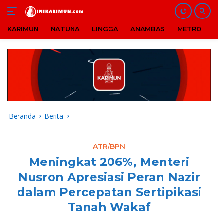
KARIMUN
NATUNA
LINGGA
ANAMBAS
METRO
B
Langsung
ke
konten
Beranda
Berita
ATR/BPN
Meningkat 206%, Menteri
Nusron Apresiasi Peran Nazir
dalam Percepatan Sertipikasi
Tanah Wakaf