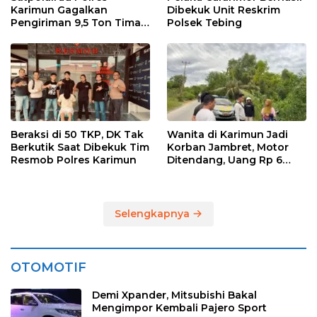
Karimun Gagalkan
Dibekuk Unit Reskrim
Pengiriman 9,5 Ton Timah
Polsek Tebing
Ilegal di Karimun, Dua
Tersangka Diamankan
Beraksi di 50 TKP, DK Tak
Wanita di Karimun Jadi
Berkutik Saat Dibekuk Tim
Korban Jambret, Motor
Resmob Polres Karimun
Ditendang, Uang Rp 6
Juta Raib
Selengkapnya
OTOMOTIF
Demi Xpander, Mitsubishi Bakal
Mengimpor Kembali Pajero Sport