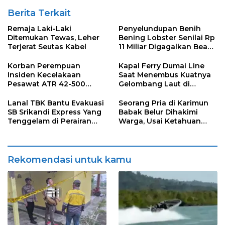
Berita Terkait
Remaja Laki-Laki
Penyelundupan Benih
Ditemukan Tewas, Leher
Bening Lobster Senilai Rp
Terjerat Seutas Kabel
11 Miliar Digagalkan Bea
Cukai Kepri
Korban Perempuan
Kapal Ferry Dumai Line
Insiden Kecelakaan
Saat Menembus Kuatnya
Pesawat ATR 42-500
Gelombang Laut di
Teridentifikasi
Tengah Cuaca Buruk
Lanal TBK Bantu Evakuasi
Seorang Pria di Karimun
SB Srikandi Express Yang
Babak Belur Dihakimi
Tenggelam di Perairan
Warga, Usai Ketahuan
Parit Karimun
Mencuri
Rekomendasi untuk kamu