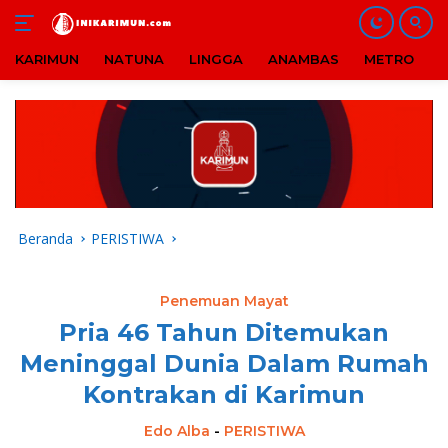
KARIMUN
NATUNA
LINGGA
ANAMBAS
METRO
B
Langsung
ke
konten
Beranda
PERISTIWA
Penemuan Mayat
Pria 46 Tahun Ditemukan
Meninggal Dunia Dalam Rumah
Kontrakan di Karimun
Edo Alba
-
PERISTIWA