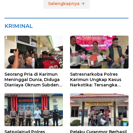
Selengkapnya
KRIMINAL
Seorang Pria di Karimun
Satresnarkoba Polres
Meninggal Dunia, Diduga
Karimun Ungkap Kasus
Dianiaya Oknum Subden
Narkotika: Tersangka
POM di THM
Masuk Lewat Pelabuhan
Internasional
Satpolairud Polres
Pelaku Curanmor Berhasil