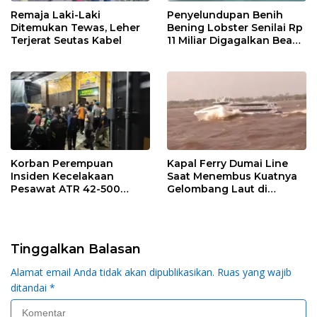
Remaja Laki-Laki
Penyelundupan Benih
Ditemukan Tewas, Leher
Bening Lobster Senilai Rp
Terjerat Seutas Kabel
11 Miliar Digagalkan Bea
Cukai Kepri
Korban Perempuan
Kapal Ferry Dumai Line
Insiden Kecelakaan
Saat Menembus Kuatnya
Pesawat ATR 42-500
Gelombang Laut di
Teridentifikasi
Tengah Cuaca Buruk
Tinggalkan Balasan
Alamat email Anda tidak akan dipublikasikan.
Ruas yang wajib
ditandai
*