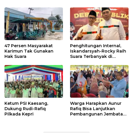
47 Persen Masyarakat
Penghitungan Internal,
Karimun Tak Gunakan
Iskandarsyah-Rocky Raih
Hak Suara
Suara Terbanyak di
Pilkada Karimun
Ketum PSI Kaesang,
Warga Harapkan Aunur
Dukung Rudi-Rafiq
Rafiq Bisa Lanjutkan
Pilkada Kepri
Pembangunan Jembatan
Pulau Lumut dan
Pelabuhan Roro