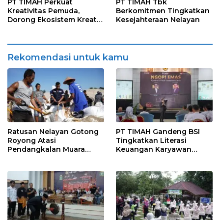
Aktif
PT TIMAH Perkuat
PT TIMAH Tbk
Kreativitas Pemuda,
Berkomitmen Tingkatkan
Dorong Ekosistem Kreatif
Kesejahteraan Nelayan
di Wilayah Operasional
Rekomendasi untuk kamu
Ratusan Nelayan Gotong
PT TIMAH Gandeng BSI
Royong Atasi
Tingkatkan Literasi
Pendangkalan Muara
Keuangan Karyawan
Jelitik, PT TIMAH Fasilitasi
Lewat Edukasi Investasi
Pemasangan Jumbo Bag
Emas