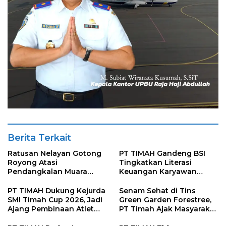
Berita Terkait
Ratusan Nelayan Gotong
PT TIMAH Gandeng BSI
Royong Atasi
Tingkatkan Literasi
Pendangkalan Muara
Keuangan Karyawan
Jelitik, PT TIMAH Fasilitasi
Lewat Edukasi Investasi
Pemasangan Jumbo Bag
Emas
PT TIMAH Dukung Kejurda
Senam Sehat di Tins
SMI Timah Cup 2026, Jadi
Green Garden Forestree,
Ajang Pembinaan Atlet
PT Timah Ajak Masyarakat
Pencak Silat Babel
Terapkan Gaya Hidup