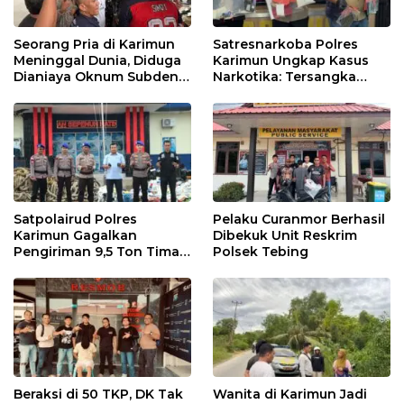
Seorang Pria di Karimun
Satresnarkoba Polres
Meninggal Dunia, Diduga
Karimun Ungkap Kasus
Dianiaya Oknum Subden
Narkotika: Tersangka
POM di THM
Masuk Lewat Pelabuhan
Internasional
Satpolairud Polres
Pelaku Curanmor Berhasil
Karimun Gagalkan
Dibekuk Unit Reskrim
Pengiriman 9,5 Ton Timah
Polsek Tebing
Ilegal di Karimun, Dua
Tersangka Diamankan
Beraksi di 50 TKP, DK Tak
Wanita di Karimun Jadi