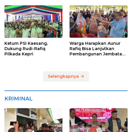
Pilkada Karimun
Ketum PSI Kaesang,
Warga Harapkan Aunur
Dukung Rudi-Rafiq
Rafiq Bisa Lanjutkan
Pilkada Kepri
Pembangunan Jembatan
Pulau Lumut dan
Pelabuhan Roro
Selengkapnya
KRIMINAL