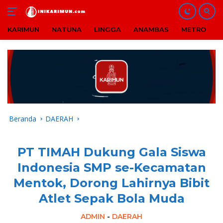
KARIMUN
NATUNA
LINGGA
ANAMBAS
METRO
B
Langsung
ke
konten
Beranda
DAERAH
PT TIMAH Dukung Gala Siswa
Indonesia SMP se-Kecamatan
Mentok, Dorong Lahirnya Bibit
Atlet Sepak Bola Muda
ADMIN
-
DAERAH