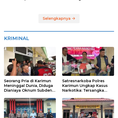
Pulau Lumut dan
Pelabuhan Roro
Selengkapnya
KRIMINAL
Seorang Pria di Karimun
Satresnarkoba Polres
Meninggal Dunia, Diduga
Karimun Ungkap Kasus
Dianiaya Oknum Subden
Narkotika: Tersangka
POM di THM
Masuk Lewat Pelabuhan
Internasional