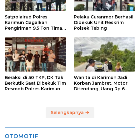
Satpolairud Polres
Pelaku Curanmor Berhasil
Karimun Gagalkan
Dibekuk Unit Reskrim
Pengiriman 9,5 Ton Timah
Polsek Tebing
Ilegal di Karimun, Dua
Tersangka Diamankan
Beraksi di 50 TKP, DK Tak
Wanita di Karimun Jadi
Berkutik Saat Dibekuk Tim
Korban Jambret, Motor
Resmob Polres Karimun
Ditendang, Uang Rp 6
Juta Raib
Selengkapnya
OTOMOTIF