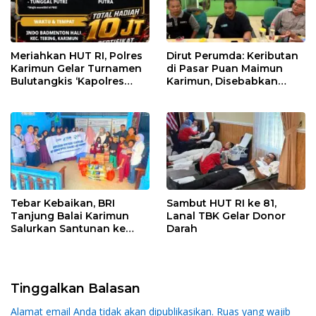
Meriahkan HUT RI, Polres
Dirut Perumda: Keributan
Karimun Gelar Turnamen
di Pasar Puan Maimun
Bulutangkis ‘Kapolres
Karimun, Disebabkan
Karimun Cup’
Karena Salah Paham
Petugas dan Pedagang
Tebar Kebaikan, BRI
Sambut HUT RI ke 81,
Tanjung Balai Karimun
Lanal TBK Gelar Donor
Salurkan Santunan ke
Darah
Panti Asuhan
Tinggalkan Balasan
Alamat email Anda tidak akan dipublikasikan.
Ruas yang wajib