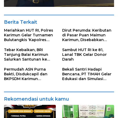
Berita Terkait
Meriahkan HUT RI, Polres
Dirut Perumda: Keributan
Karimun Gelar Turnamen
di Pasar Puan Maimun
Bulutangkis ‘Kapolres
Karimun, Disebabkan
Karimun Cup’
Karena Salah Paham
Petugas dan Pedagang
Tebar Kebaikan, BRI
Sambut HUT RI ke 81,
Tanjung Balai Karimun
Lanal TBK Gelar Donor
Salurkan Santunan ke
Darah
Panti Asuhan
Permudah ASN Purna
Bekali Santri Hadapi
Bakti, Disdukcapil dan
Bencana, PT TIMAH Gelar
BKPSDM Karimun
Edukasi dan Simulasi
Luncurkan Layanan
Penanganan Kebakaran
KADO-PURNA
di Pondok Pesantren
Darul Furqan
Rekomendasi untuk kamu