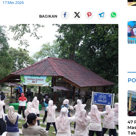
17 Mei 2026
BAGIKAN
PO
47 
Mas
Tak