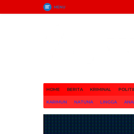
MENU
Langsung
ke
konten
HOME
BERITA
KRIMINAL
POLITI
KARIMUN
NATUNA
LINGGA
ANA