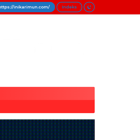
https://inikarimun.com/
Indeks