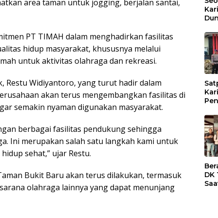
Seo
tkan area taman untuk jogging, berjalan santai,
Kar
Dun
Dia
Sub
mitmen PT TIMAH dalam menghadirkan fasilitas
litas hidup masyarakat, khususnya melalui
mah untuk aktivitas olahraga dan rekreasi.
 Restu Widiyantoro, yang turut hadir dalam
Sat
Kar
erusahaan akan terus mengembangkan fasilitas di
Pen
agar semakin nyaman digunakan masyarakat.
Tim
Kar
Ter
ngan berbagai fasilitas pendukung sehingga
Dia
. Ini merupakan salah satu langkah kami untuk
idup sehat,” ujar Restu.
Ber
man Bukit Baru akan terus dilakukan, termasuk
DK 
Saa
n sarana olahraga lainnya yang dapat menunjang
Res
Kar