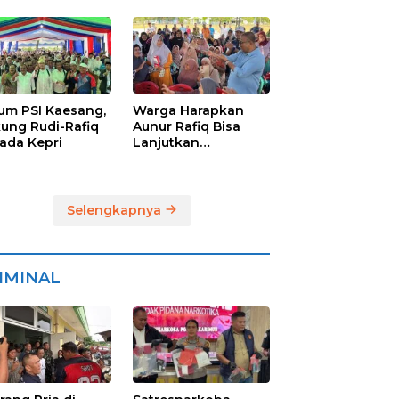
ra
Raih Suara
Terbanyak di
Pilkada Karimun
um PSI Kaesang,
Warga Harapkan
ung Rudi-Rafiq
Aunur Rafiq Bisa
kada Kepri
Lanjutkan
Pembangunan
Jembatan Pulau
Lumut dan
Pelabuhan Roro
Selengkapnya
IMINAL