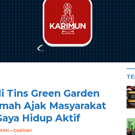
TE
i Tins Green Garden
imah Ajak Masyarakat
aya Hidup Aktif
DMIN
-
DAERAH