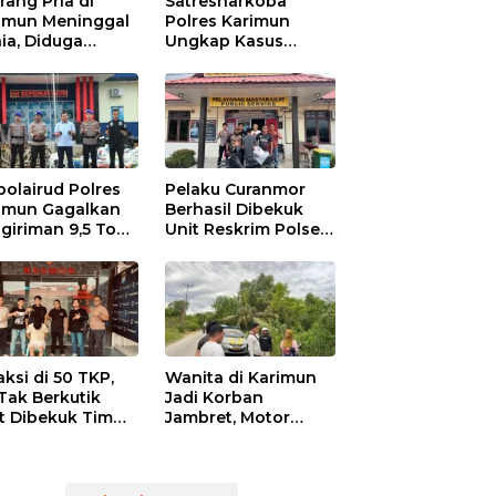
rang Pria di
Satresnarkoba
imun Meninggal
Polres Karimun
ia, Diduga
Ungkap Kasus
niaya Oknum
Narkotika:
den POM di THM
Tersangka Masuk
Lewat Pelabuhan
Internasional
polairud Polres
Pelaku Curanmor
imun Gagalkan
Berhasil Dibekuk
giriman 9,5 Ton
Unit Reskrim Polsek
ah Ilegal di
Tebing
imun, Dua
sangka
mankan
aksi di 50 TKP,
Wanita di Karimun
Tak Berkutik
Jadi Korban
t Dibekuk Tim
Jambret, Motor
mob Polres
Ditendang, Uang Rp
imun
6 Juta Raib