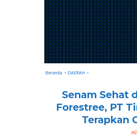
Beranda
DAERAH
Senam Sehat d
Forestree, PT T
Terapkan G
A