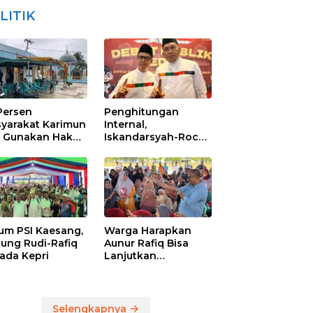
LITIK
Persen
Penghitungan
yarakat Karimun
Internal,
 Gunakan Hak
Iskandarsyah-Rocky
ra
Raih Suara
Terbanyak di
Pilkada Karimun
um PSI Kaesang,
Warga Harapkan
ung Rudi-Rafiq
Aunur Rafiq Bisa
kada Kepri
Lanjutkan
Pembangunan
Jembatan Pulau
Lumut dan
Pelabuhan Roro
Selengkapnya