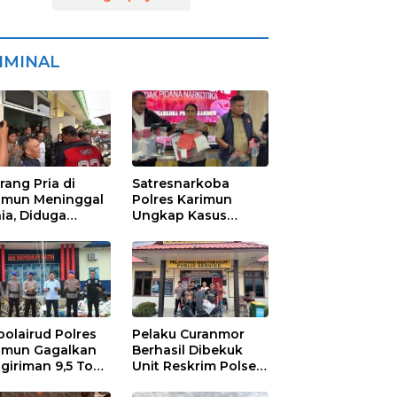
IMINAL
rang Pria di
Satresnarkoba
imun Meninggal
Polres Karimun
ia, Diduga
Ungkap Kasus
niaya Oknum
Narkotika:
den POM di THM
Tersangka Masuk
Lewat Pelabuhan
Internasional
polairud Polres
Pelaku Curanmor
imun Gagalkan
Berhasil Dibekuk
giriman 9,5 Ton
Unit Reskrim Polsek
ah Ilegal di
Tebing