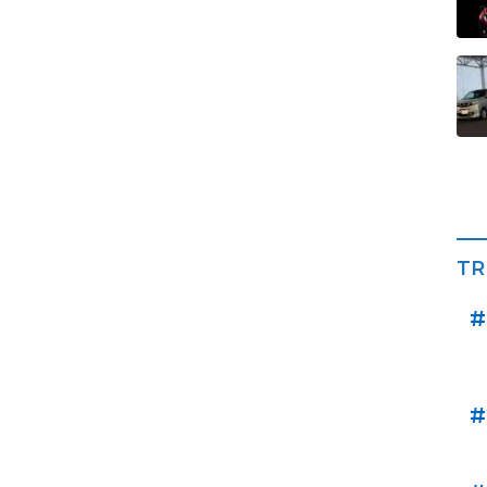
TR
#
#