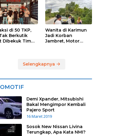
imun, Dua
sangka
mankan
aksi di 50 TKP,
Wanita di Karimun
Tak Berkutik
Jadi Korban
t Dibekuk Tim
Jambret, Motor
mob Polres
Ditendang, Uang Rp
imun
6 Juta Raib
Selengkapnya
OMOTIF
Demi Xpander, Mitsubishi
Bakal Mengimpor Kembali
Pajero Sport
16 Maret 2019
Sosok New Nissan Livina
Terungkap, Apa Kata NMI?