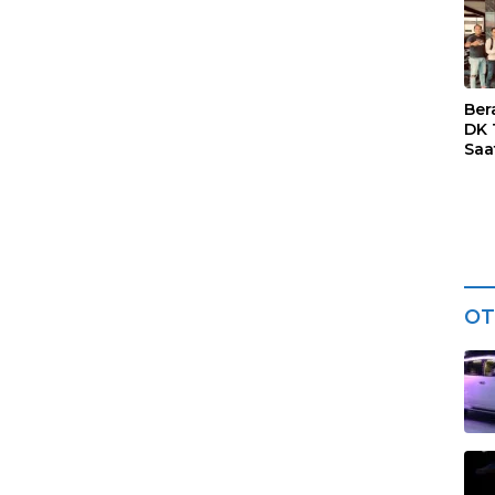
Kar
Ter
Dia
Ber
DK 
Saa
Res
Kar
OT