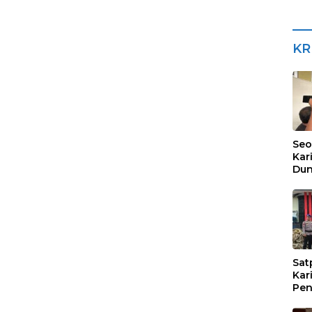
KR
Seo
Kar
Dun
Dia
Sub
Sat
Kar
Pen
Tim