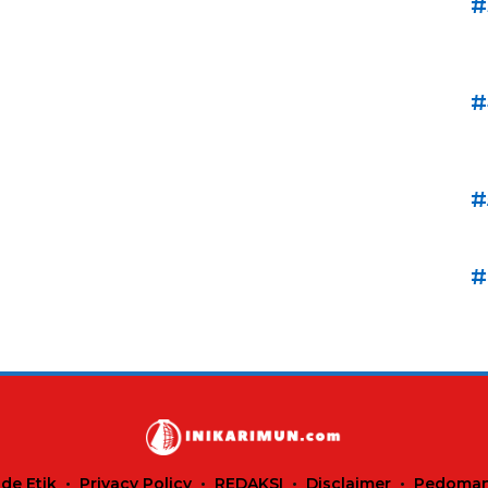
#
#
#
#
de Etik
Privacy Policy
REDAKSI
Disclaimer
Pedoman