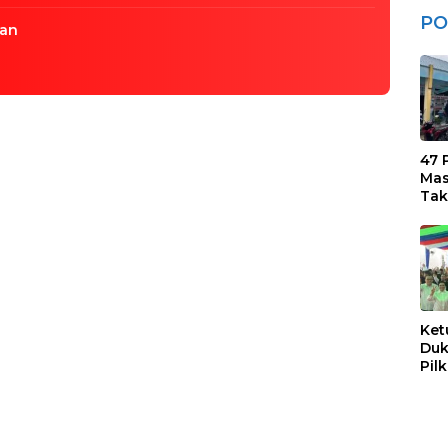
PO
lan
47 
Mas
Tak
Sua
Ket
Duk
Pil