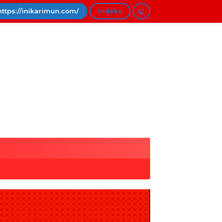
https://inikarimun.com/
Indeks