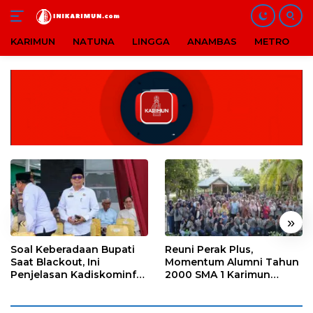
KARIMUN
NATUNA
LINGGA
ANAMBAS
METRO
B
Langsung
ke
konten
«
»
Soal Keberadaan Bupati
Reuni Perak Plus,
Saat Blackout, Ini
Momentum Alumni Tahun
Penjelasan Kadiskominfo
2000 SMA 1 Karimun
Karimun
Pererat Silaturahmi