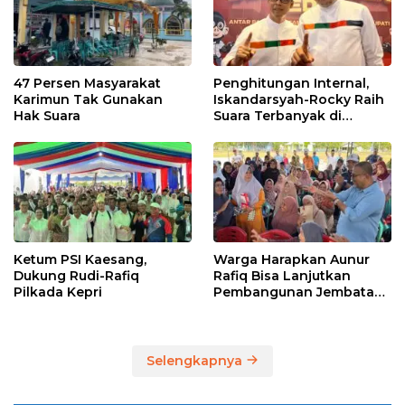
47 Persen Masyarakat
Penghitungan Internal,
Karimun Tak Gunakan
Iskandarsyah-Rocky Raih
Hak Suara
Suara Terbanyak di
Pilkada Karimun
Ketum PSI Kaesang,
Warga Harapkan Aunur
Dukung Rudi-Rafiq
Rafiq Bisa Lanjutkan
Pilkada Kepri
Pembangunan Jembatan
Pulau Lumut dan
Pelabuhan Roro
Selengkapnya