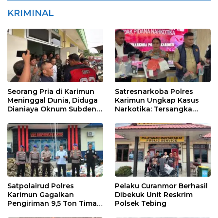
KRIMINAL
Seorang Pria di Karimun
Satresnarkoba Polres
Meninggal Dunia, Diduga
Karimun Ungkap Kasus
Dianiaya Oknum Subden
Narkotika: Tersangka
POM di THM
Masuk Lewat Pelabuhan
Internasional
Satpolairud Polres
Pelaku Curanmor Berhasil
Karimun Gagalkan
Dibekuk Unit Reskrim
Pengiriman 9,5 Ton Timah
Polsek Tebing
Ilegal di Karimun, Dua