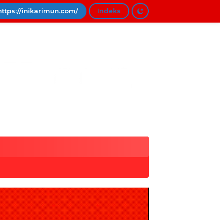
https://inikarimun.com/
Indeks