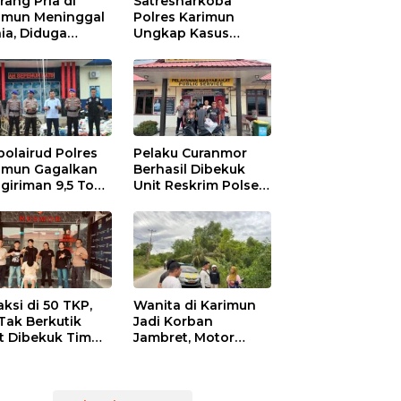
rang Pria di
Satresnarkoba
imun Meninggal
Polres Karimun
ia, Diduga
Ungkap Kasus
niaya Oknum
Narkotika:
den POM di THM
Tersangka Masuk
Lewat Pelabuhan
Internasional
polairud Polres
Pelaku Curanmor
imun Gagalkan
Berhasil Dibekuk
giriman 9,5 Ton
Unit Reskrim Polsek
ah Ilegal di
Tebing
imun, Dua
sangka
mankan
aksi di 50 TKP,
Wanita di Karimun
Tak Berkutik
Jadi Korban
t Dibekuk Tim
Jambret, Motor
mob Polres
Ditendang, Uang Rp
imun
6 Juta Raib