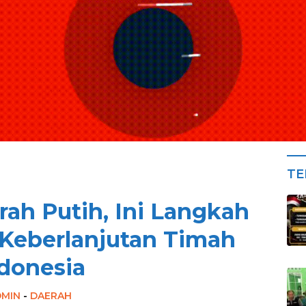
TE
ah Putih, Ini Langkah
Keberlanjutan Timah
donesia
DMIN
-
DAERAH