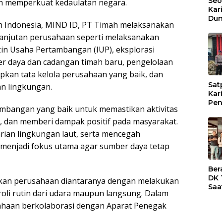
Seo
an memperkuat kedaulatan negara.
Kar
Dun
n Indonesia, MIND ID, PT Timah melaksanakan
Dia
Sub
lanjutan perusahaan seperti melaksanakan
zin Usaha Pertambangan (IUP), eksplorasi
 daya dan cadangan timah baru, pengelolaan
pkan tata kelola perusahaan yang baik, dan
Sat
n lingkungan.
Kar
Pen
mbangan yang baik untuk memastikan aktivitas
Tim
Kar
dan memberi dampak positif pada masyarakat.
Ter
rian lingkungan laut, serta mencegah
Dia
nmenjadi fokus utama agar sumber daya tetap
Ber
DK 
kan perusahaan diantaranya dengan melakukan
Saa
li rutin dari udara maupun langsung. Dalam
Res
Kar
haan berkolaborasi dengan Aparat Penegak