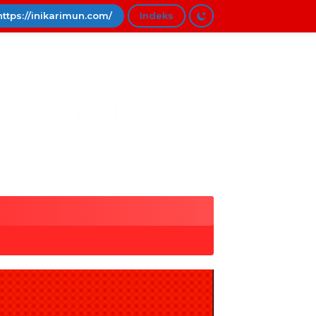
https://inikarimun.com/
Indeks