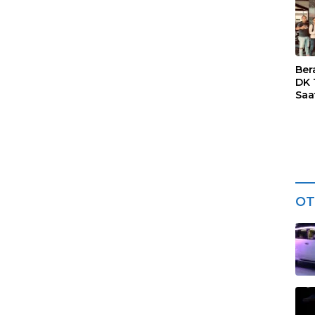
Kar
Ter
Dia
Ber
DK 
Saa
Res
Kar
OT