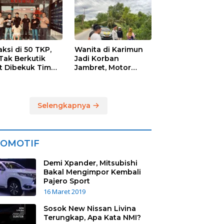
imun, Dua
sangka
mankan
aksi di 50 TKP,
Wanita di Karimun
Tak Berkutik
Jadi Korban
t Dibekuk Tim
Jambret, Motor
mob Polres
Ditendang, Uang Rp
imun
6 Juta Raib
Selengkapnya
OMOTIF
Demi Xpander, Mitsubishi
Bakal Mengimpor Kembali
Pajero Sport
16 Maret 2019
Sosok New Nissan Livina
Terungkap, Apa Kata NMI?