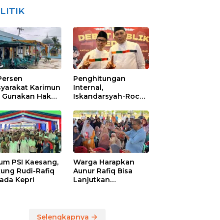
LITIK
Persen
Penghitungan
yarakat Karimun
Internal,
 Gunakan Hak
Iskandarsyah-Rocky
ra
Raih Suara
Terbanyak di
Pilkada Karimun
um PSI Kaesang,
Warga Harapkan
ung Rudi-Rafiq
Aunur Rafiq Bisa
kada Kepri
Lanjutkan
Pembangunan
Jembatan Pulau
Lumut dan
Pelabuhan Roro
Selengkapnya