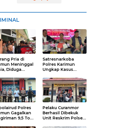
IMINAL
rang Pria di
Satresnarkoba
imun Meninggal
Polres Karimun
ia, Diduga
Ungkap Kasus
niaya Oknum
Narkotika:
den POM di THM
Tersangka Masuk
Lewat Pelabuhan
Internasional
polairud Polres
Pelaku Curanmor
imun Gagalkan
Berhasil Dibekuk
giriman 9,5 Ton
Unit Reskrim Polsek
ah Ilegal di
Tebing