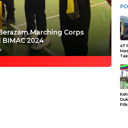
PO
erazam Marching Corps
di BIMAC 2024
47 
4
Mas
Tak
Sua
Ket
Duk
Pil