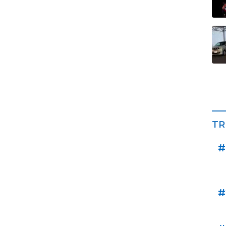
TR
#
#