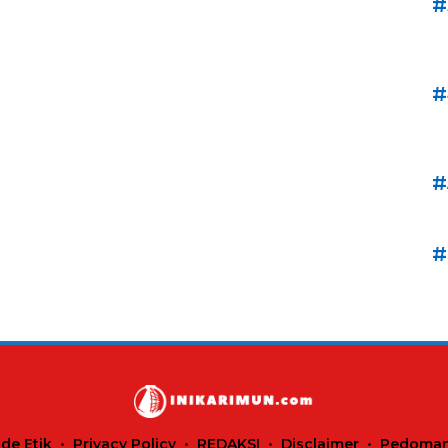
#
#
#
#
de Etik
Privacy Policy
REDAKSI
Disclaimer
Pedoman