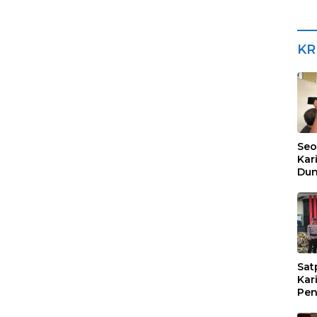
KR
Seo
Kar
Dun
Dia
Sub
Sat
Kar
Pen
Tim