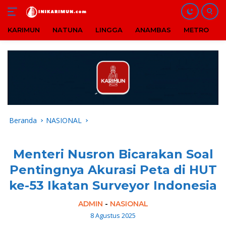
KARIMUN
NATUNA
LINGGA
ANAMBAS
METRO
B
Langsung
ke
konten
Beranda
NASIONAL
Menteri Nusron Bicarakan Soal
Pentingnya Akurasi Peta di HUT
ke-53 Ikatan Surveyor Indonesia
ADMIN
-
NASIONAL
8 Agustus 2025