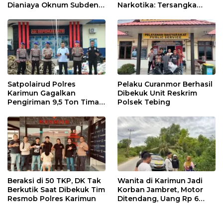
Dianiaya Oknum Subden
Narkotika: Tersangka
POM di THM
Masuk Lewat Pelabuhan
Internasional
Satpolairud Polres
Pelaku Curanmor Berhasil
Karimun Gagalkan
Dibekuk Unit Reskrim
Pengiriman 9,5 Ton Timah
Polsek Tebing
Ilegal di Karimun, Dua
Tersangka Diamankan
Beraksi di 50 TKP, DK Tak
Wanita di Karimun Jadi
Berkutik Saat Dibekuk Tim
Korban Jambret, Motor
Resmob Polres Karimun
Ditendang, Uang Rp 6
Juta Raib