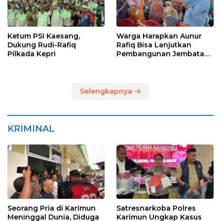
Ketum PSI Kaesang,
Warga Harapkan Aunur
Dukung Rudi-Rafiq
Rafiq Bisa Lanjutkan
Pilkada Kepri
Pembangunan Jembatan
Pulau Lumut dan
Pelabuhan Roro
Selengkapnya
KRIMINAL
Seorang Pria di Karimun
Satresnarkoba Polres
Meninggal Dunia, Diduga
Karimun Ungkap Kasus