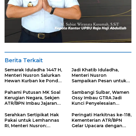
Berita Terkait
Semarak Iduladha 1447 H,
Jadi Khatib Iduladha,
Menteri Nusron Salurkan
Menteri Nusron
Hewan Kurban ke Pondok
Sampaikan Pesan untuk
Pesantren Attaqwa
“Sembelih” Ego dan
Keserakahan
Pahami Putusan MK Soal
Sambangi Sulbar, Wamen
Kerugian Negara, Sekjen
Ossy Imbau GTRA Jadi
ATR/BPN Imbau Jajaran
Kunci Penyelesaian
Tak Ragu Ambil
Konflik Pertanahan di
Keputusan
Daerah
Serahkan Sertipikat Hak
Peringati Harkitnas ke-118,
Pakai untuk Lemhannas
Kementerian ATR/BPN
RI, Menteri Nusron:
Gelar Upacara dengan
Perkuat Kepastian Hukum
Semangat Jaga Tunas