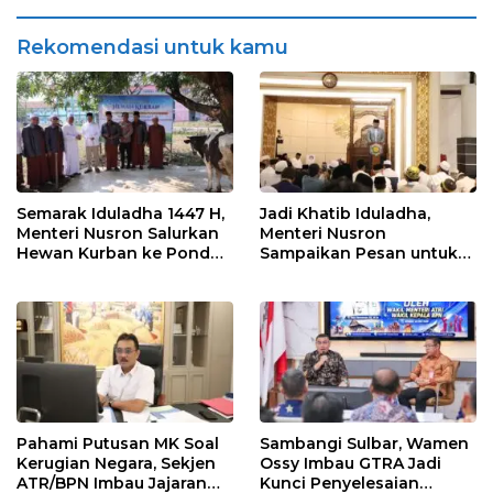
Aset Negara
Bangsa demi Kedaulatan
Negara
Rekomendasi untuk kamu
Semarak Iduladha 1447 H,
Jadi Khatib Iduladha,
Menteri Nusron Salurkan
Menteri Nusron
Hewan Kurban ke Pondok
Sampaikan Pesan untuk
Pesantren Attaqwa
“Sembelih” Ego dan
Keserakahan
Pahami Putusan MK Soal
Sambangi Sulbar, Wamen
Kerugian Negara, Sekjen
Ossy Imbau GTRA Jadi
ATR/BPN Imbau Jajaran
Kunci Penyelesaian