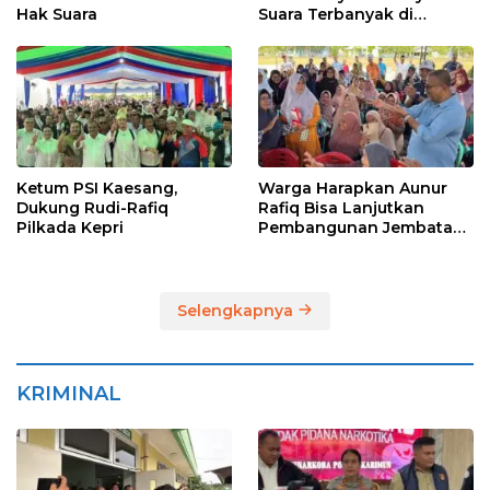
Hak Suara
Suara Terbanyak di
Pilkada Karimun
Ketum PSI Kaesang,
Warga Harapkan Aunur
Dukung Rudi-Rafiq
Rafiq Bisa Lanjutkan
Pilkada Kepri
Pembangunan Jembatan
Pulau Lumut dan
Pelabuhan Roro
Selengkapnya
KRIMINAL