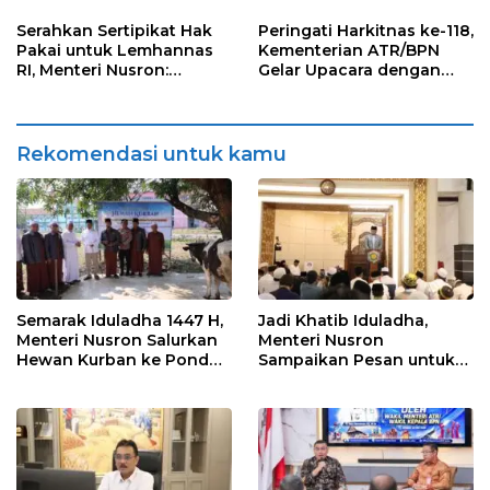
Tak Ragu Ambil
Konflik Pertanahan di
Keputusan
Daerah
Serahkan Sertipikat Hak
Peringati Harkitnas ke-118,
Pakai untuk Lemhannas
Kementerian ATR/BPN
RI, Menteri Nusron:
Gelar Upacara dengan
Perkuat Kepastian Hukum
Semangat Jaga Tunas
Aset Negara
Bangsa demi Kedaulatan
Negara
Rekomendasi untuk kamu
Semarak Iduladha 1447 H,
Jadi Khatib Iduladha,
Menteri Nusron Salurkan
Menteri Nusron
Hewan Kurban ke Pondok
Sampaikan Pesan untuk
Pesantren Attaqwa
“Sembelih” Ego dan
Keserakahan