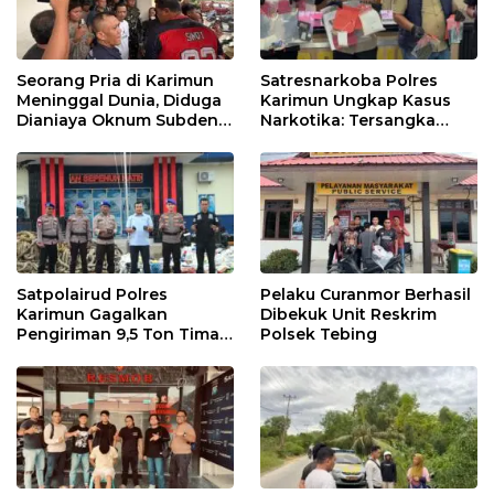
Seorang Pria di Karimun
Satresnarkoba Polres
Meninggal Dunia, Diduga
Karimun Ungkap Kasus
Dianiaya Oknum Subden
Narkotika: Tersangka
POM di THM
Masuk Lewat Pelabuhan
Internasional
Satpolairud Polres
Pelaku Curanmor Berhasil
Karimun Gagalkan
Dibekuk Unit Reskrim
Pengiriman 9,5 Ton Timah
Polsek Tebing
Ilegal di Karimun, Dua
Tersangka Diamankan