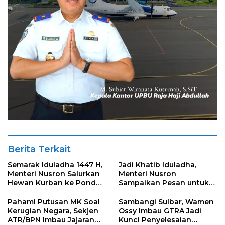
Berita Terkait
Semarak Iduladha 1447 H,
Jadi Khatib Iduladha,
Menteri Nusron Salurkan
Menteri Nusron
Hewan Kurban ke Pondok
Sampaikan Pesan untuk
Pesantren Attaqwa
“Sembelih” Ego dan
Keserakahan
Pahami Putusan MK Soal
Sambangi Sulbar, Wamen
Kerugian Negara, Sekjen
Ossy Imbau GTRA Jadi
ATR/BPN Imbau Jajaran
Kunci Penyelesaian