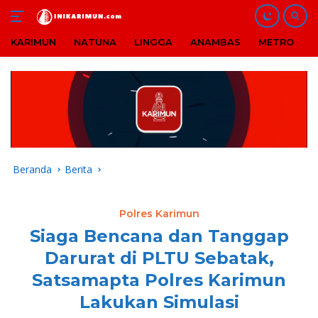
KARIMUN
NATUNA
LINGGA
ANAMBAS
METRO
B
Langsung
ke
konten
Beranda
Berita
Polres Karimun
Siaga Bencana dan Tanggap
Darurat di PLTU Sebatak,
Satsamapta Polres Karimun
Lakukan Simulasi