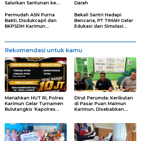
Salurkan Santunan ke
Darah
Panti Asuhan
Permudah ASN Purna
Bekali Santri Hadapi
Bakti, Disdukcapil dan
Bencana, PT TIMAH Gelar
BKPSDM Karimun
Edukasi dan Simulasi
Luncurkan Layanan
Penanganan Kebakaran
KADO-PURNA
di Pondok Pesantren
Darul Furqan
Rekomendasi untuk kamu
Meriahkan HUT RI, Polres
Dirut Perumda: Keributan
Karimun Gelar Turnamen
di Pasar Puan Maimun
Bulutangkis ‘Kapolres
Karimun, Disebabkan
Karimun Cup’
Karena Salah Paham
Petugas dan Pedagang