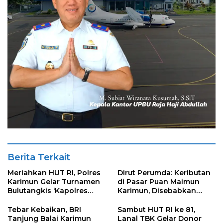
Berita Terkait
Meriahkan HUT RI, Polres
Dirut Perumda: Keributan
Karimun Gelar Turnamen
di Pasar Puan Maimun
Bulutangkis ‘Kapolres
Karimun, Disebabkan
Karimun Cup’
Karena Salah Paham
Petugas dan Pedagang
Tebar Kebaikan, BRI
Sambut HUT RI ke 81,
Tanjung Balai Karimun
Lanal TBK Gelar Donor