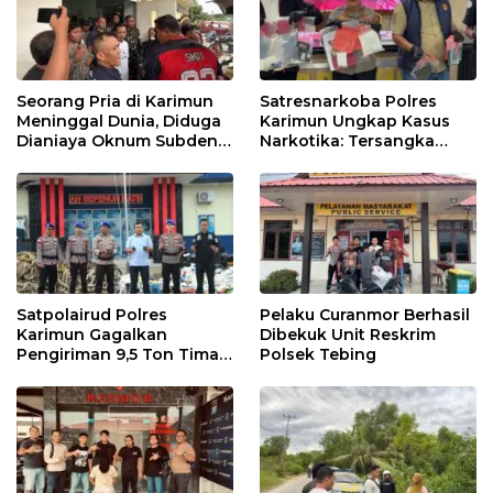
Seorang Pria di Karimun
Satresnarkoba Polres
Meninggal Dunia, Diduga
Karimun Ungkap Kasus
Dianiaya Oknum Subden
Narkotika: Tersangka
POM di THM
Masuk Lewat Pelabuhan
Internasional
Satpolairud Polres
Pelaku Curanmor Berhasil
Karimun Gagalkan
Dibekuk Unit Reskrim
Pengiriman 9,5 Ton Timah
Polsek Tebing
Ilegal di Karimun, Dua
Tersangka Diamankan