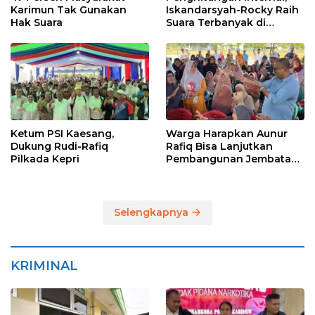
Karimun Tak Gunakan
Iskandarsyah-Rocky Raih
Hak Suara
Suara Terbanyak di
Pilkada Karimun
Ketum PSI Kaesang,
Warga Harapkan Aunur
Dukung Rudi-Rafiq
Rafiq Bisa Lanjutkan
Pilkada Kepri
Pembangunan Jembatan
Pulau Lumut dan
Pelabuhan Roro
Selengkapnya
KRIMINAL