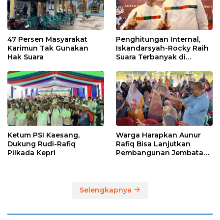
47 Persen Masyarakat
Penghitungan Internal,
Karimun Tak Gunakan
Iskandarsyah-Rocky Raih
Hak Suara
Suara Terbanyak di
Pilkada Karimun
Ketum PSI Kaesang,
Warga Harapkan Aunur
Dukung Rudi-Rafiq
Rafiq Bisa Lanjutkan
Pilkada Kepri
Pembangunan Jembatan
Pulau Lumut dan
Pelabuhan Roro
Selengkapnya