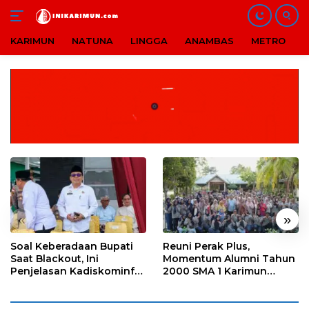
KARIMUN
NATUNA
LINGGA
ANAMBAS
METRO
B
Langsung
ke
konten
«
»
Soal Keberadaan Bupati
Reuni Perak Plus,
Saat Blackout, Ini
Momentum Alumni Tahun
Penjelasan Kadiskominfo
2000 SMA 1 Karimun
Karimun
Pererat Silaturahmi