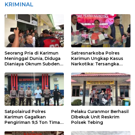
KRIMINAL
Seorang Pria di Karimun
Satresnarkoba Polres
Meninggal Dunia, Diduga
Karimun Ungkap Kasus
Dianiaya Oknum Subden
Narkotika: Tersangka
POM di THM
Masuk Lewat Pelabuhan
Internasional
Satpolairud Polres
Pelaku Curanmor Berhasil
Karimun Gagalkan
Dibekuk Unit Reskrim
Pengiriman 9,5 Ton Timah
Polsek Tebing
Ilegal di Karimun, Dua
Tersangka Diamankan