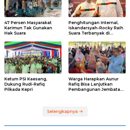
47 Persen Masyarakat
Penghitungan Internal,
Karimun Tak Gunakan
Iskandarsyah-Rocky Raih
Hak Suara
Suara Terbanyak di
Pilkada Karimun
Ketum PSI Kaesang,
Warga Harapkan Aunur
Dukung Rudi-Rafiq
Rafiq Bisa Lanjutkan
Pilkada Kepri
Pembangunan Jembatan
Pulau Lumut dan
Pelabuhan Roro
Selengkapnya