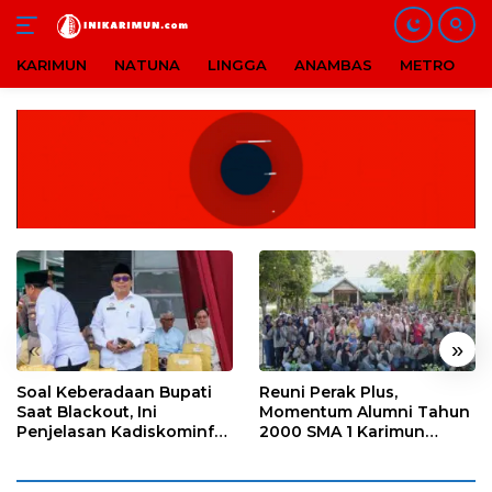
KARIMUN
NATUNA
LINGGA
ANAMBAS
METRO
B
Langsung
ke
konten
«
»
Soal Keberadaan Bupati
Reuni Perak Plus,
Saat Blackout, Ini
Momentum Alumni Tahun
Penjelasan Kadiskominfo
2000 SMA 1 Karimun
Karimun
Pererat Silaturahmi