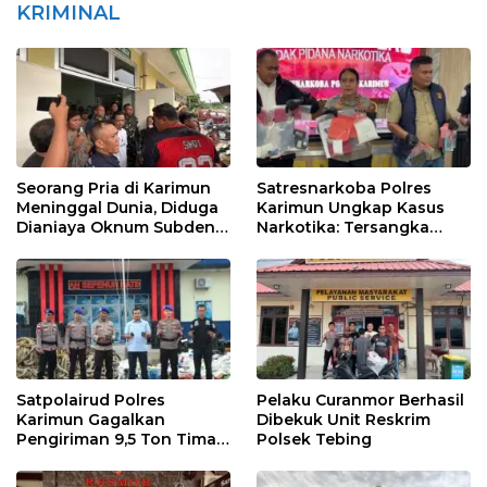
KRIMINAL
Seorang Pria di Karimun
Satresnarkoba Polres
Meninggal Dunia, Diduga
Karimun Ungkap Kasus
Dianiaya Oknum Subden
Narkotika: Tersangka
POM di THM
Masuk Lewat Pelabuhan
Internasional
Satpolairud Polres
Pelaku Curanmor Berhasil
Karimun Gagalkan
Dibekuk Unit Reskrim
Pengiriman 9,5 Ton Timah
Polsek Tebing
Ilegal di Karimun, Dua
Tersangka Diamankan